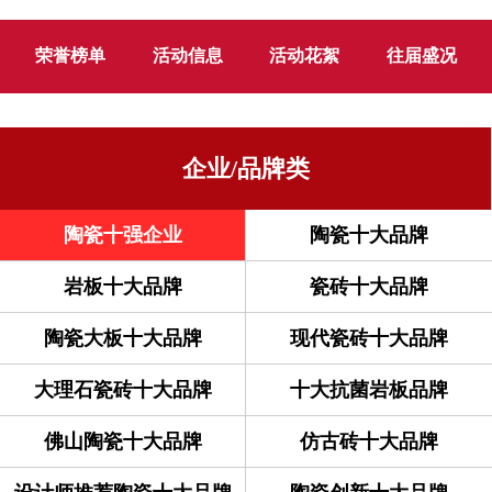
荣誉榜单
活动信息
活动花絮
往届盛况
企业/品牌类
陶瓷十强企业
陶瓷十大品牌
岩板十大品牌
瓷砖十大品牌
陶瓷大板十大品牌
现代瓷砖十大品牌
大理石瓷砖十大品牌
十大抗菌岩板品牌
佛山陶瓷十大品牌
仿古砖十大品牌